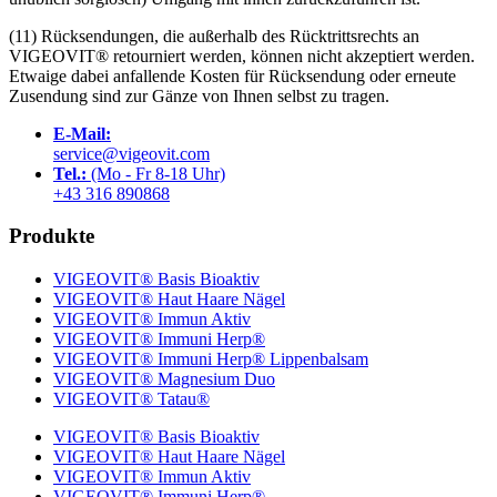
(11) Rücksendungen, die außerhalb des Rücktrittsrechts an
VIGEOVIT® retourniert werden, können nicht akzeptiert werden.
Etwaige dabei anfallende Kosten für Rücksendung oder erneute
Zusendung sind zur Gänze von Ihnen selbst zu tragen.
E-Mail:
service@vigeovit.com
Tel.:
(Mo - Fr 8-18 Uhr)
+43 316 890868
Produkte
VIGEOVIT® Basis Bioaktiv
VIGEOVIT® Haut Haare Nägel
VIGEOVIT® Immun Aktiv
VIGEOVIT® Immuni Herp®
VIGEOVIT® Immuni Herp® Lippenbalsam
VIGEOVIT® Magnesium Duo
VIGEOVIT® Tatau®
VIGEOVIT® Basis Bioaktiv
VIGEOVIT® Haut Haare Nägel
VIGEOVIT® Immun Aktiv
VIGEOVIT® Immuni Herp®