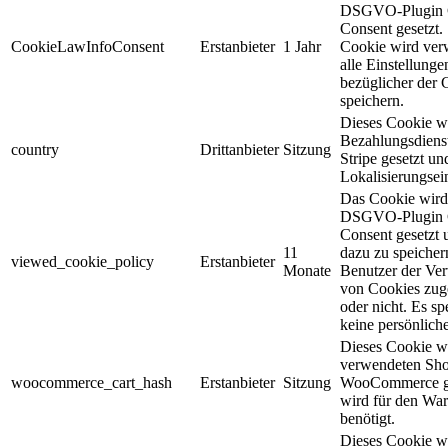
DSGVO-Plugin 
Consent gesetzt
CookieLawInfoConsent
Erstanbieter
1 Jahr
Cookie wird ver
alle Einstellunge
bezüglicher der 
speichern.
Dieses Cookie w
Bezahlungsdienst
country
Drittanbieter
Sitzung
Stripe gesetzt un
Lokalisierungsei
Das Cookie wir
DSGVO-Plugin 
Consent gesetzt 
11
dazu zu speicher
viewed_cookie_policy
Erstanbieter
Monate
Benutzer der V
von Cookies zug
oder nicht. Es sp
keine persönlich
Dieses Cookie w
verwendeten Sh
woocommerce_cart_hash
Erstanbieter
Sitzung
WooCommerce ge
wird für den Wa
benötigt.
Dieses Cookie w