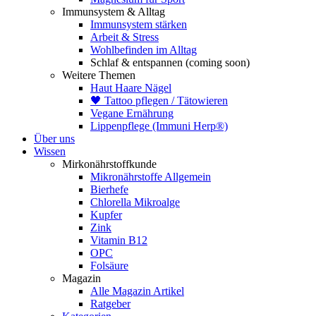
Immunsystem & Alltag
Immunsystem stärken
Arbeit & Stress
Wohlbefinden im Alltag
Schlaf & entspannen (coming soon)
Weitere Themen
Haut Haare Nägel
🖤 Tattoo pflegen / Tätowieren
Vegane Ernährung
Lippenpflege (Immuni Herp®)
Über uns
Wissen
Mirkonährstoffkunde
Mikronährstoffe Allgemein
Bierhefe
Chlorella Mikroalge
Kupfer
Zink
Vitamin B12
OPC
Folsäure
Magazin
Alle Magazin Artikel
Ratgeber