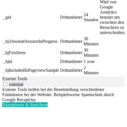
Wird von
Google
Analytics
24
_gid
Drittanbieter
benutzt um
Stunden
zwischen den
Besuchern zu
unterscheiden.
30
_hjAbsoluteSessionInProgress
Drittanbieter
Minuten
30
_hjFirstSeen
Drittanbieter
Minuten
_hjid
Drittanbieter
1 year
2
_hjIncludedInPageviewSample
Drittanbieter
Minuten
Externe Tools
external
Externe Tools helfen bei der Bereitstellung verschiedener
Funktionen bei der Website. Beispielsweise Spamschutz durch
Google Recaptcha.
Akzeptieren & Speichern