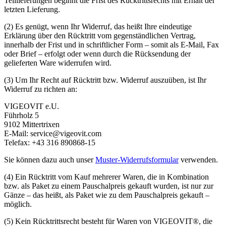
Teillieferungen beginnt die Frist des Rücktrittsrechts mit Erhalt der
letzten Lieferung.
(2) Es genügt, wenn Ihr Widerruf, das heißt Ihre eindeutige
Erklärung über den Rücktritt vom gegenständlichen Vertrag,
innerhalb der Frist und in schriftlicher Form – somit als E-Mail, Fax
oder Brief – erfolgt oder wenn durch die Rücksendung der
gelieferten Ware widerrufen wird.
(3) Um Ihr Recht auf Rücktritt bzw. Widerruf auszuüben, ist Ihr
Widerruf zu richten an:
VIGEOVIT e.U.
Führholz 5
9102 Mittertrixen
E-Mail:
service@vigeovit.com
Telefax: +43 316 890868-15
Sie können dazu auch unser
Muster-Widerrufsformular
verwenden.
(4) Ein Rücktritt vom Kauf mehrerer Waren, die in Kombination
bzw. als Paket zu einem Pauschalpreis gekauft wurden, ist nur zur
Gänze – das heißt, als Paket wie zu dem Pauschalpreis gekauft –
möglich.
(5) Kein Rücktrittsrecht besteht für Waren von VIGEOVIT®, die