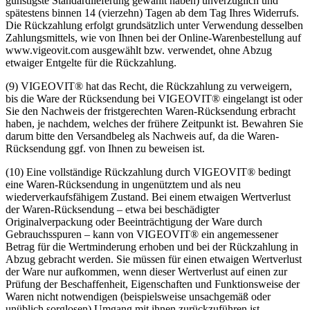
günstigste Standardlieferung gewählt haben) unverzüglich und
spätestens binnen 14 (vierzehn) Tagen ab dem Tag Ihres Widerrufs.
Die Rückzahlung erfolgt grundsätzlich unter Verwendung desselben
Zahlungsmittels, wie von Ihnen bei der Online-Warenbestellung auf
www.vigeovit.com ausgewählt bzw. verwendet, ohne Abzug
etwaiger Entgelte für die Rückzahlung.
(9) VIGEOVIT® hat das Recht, die Rückzahlung zu verweigern,
bis die Ware der Rücksendung bei VIGEOVIT® eingelangt ist oder
Sie den Nachweis der fristgerechten Waren-Rücksendung erbracht
haben, je nachdem, welches der frühere Zeitpunkt ist. Bewahren Sie
darum bitte den Versandbeleg als Nachweis auf, da die Waren-
Rücksendung ggf. von Ihnen zu beweisen ist.
(10) Eine vollständige Rückzahlung durch VIGEOVIT® bedingt
eine Waren-Rücksendung in ungenütztem und als neu
wiederverkaufsfähigem Zustand. Bei einem etwaigen Wertverlust
der Waren-Rücksendung – etwa bei beschädigter
Originalverpackung oder Beeinträchtigung der Ware durch
Gebrauchsspuren – kann von VIGEOVIT® ein angemessener
Betrag für die Wertminderung erhoben und bei der Rückzahlung in
Abzug gebracht werden. Sie müssen für einen etwaigen Wertverlust
der Ware nur aufkommen, wenn dieser Wertverlust auf einen zur
Prüfung der Beschaffenheit, Eigenschaften und Funktionsweise der
Waren nicht notwendigen (beispielsweise unsachgemäß oder
unüblich sorglosen) Umgang mit ihnen zurückzuführen ist.