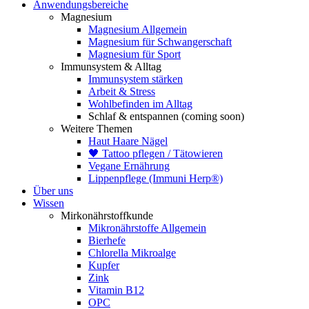
Anwendungsbereiche
Magnesium
Magnesium Allgemein
Magnesium für Schwangerschaft
Magnesium für Sport
Immunsystem & Alltag
Immunsystem stärken
Arbeit & Stress
Wohlbefinden im Alltag
Schlaf & entspannen (coming soon)
Weitere Themen
Haut Haare Nägel
🖤 Tattoo pflegen / Tätowieren
Vegane Ernährung
Lippenpflege (Immuni Herp®)
Über uns
Wissen
Mirkonährstoffkunde
Mikronährstoffe Allgemein
Bierhefe
Chlorella Mikroalge
Kupfer
Zink
Vitamin B12
OPC