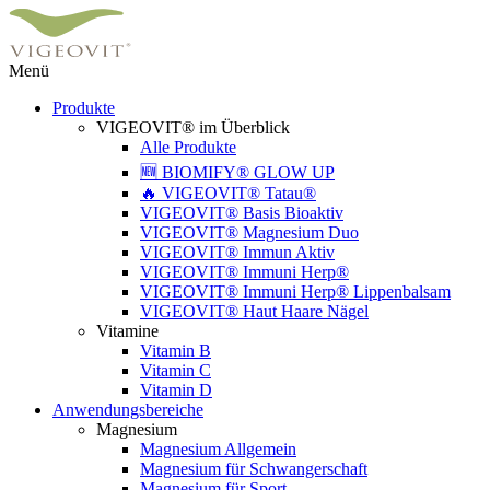
Menü
Produkte
VIGEOVIT® im Überblick
Alle Produkte
🆕 BIOMIFY® GLOW UP
🔥 VIGEOVIT® Tatau®
VIGEOVIT® Basis Bioaktiv
VIGEOVIT® Magnesium Duo
VIGEOVIT® Immun Aktiv
VIGEOVIT® Immuni Herp®
VIGEOVIT® Immuni Herp® Lippenbalsam
VIGEOVIT® Haut Haare Nägel
Vitamine
Vitamin B
Vitamin C
Vitamin D
Anwendungsbereiche
Magnesium
Magnesium Allgemein
Magnesium für Schwangerschaft
Magnesium für Sport