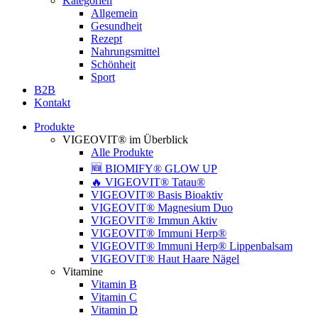
Kategorien
Allgemein
Gesundheit
Rezept
Nahrungsmittel
Schönheit
Sport
B2B
Kontakt
Produkte
VIGEOVIT® im Überblick
Alle Produkte
🆕 BIOMIFY® GLOW UP
🔥 VIGEOVIT® Tatau®
VIGEOVIT® Basis Bioaktiv
VIGEOVIT® Magnesium Duo
VIGEOVIT® Immun Aktiv
VIGEOVIT® Immuni Herp®
VIGEOVIT® Immuni Herp® Lippenbalsam
VIGEOVIT® Haut Haare Nägel
Vitamine
Vitamin B
Vitamin C
Vitamin D