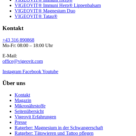
VIGEOVIT® Immuni Herp® Lippenbalsam
VIGEOVIT® Magnesium Duo
VIGEOVIT® Tatau®
Kontakt
+43 316 890868
Mo-Fr: 08:00 – 18:00 Uhr
E-Mail:
office@vigeovit.com
Instagram
Facebook
Youtube
Über uns
Kontakt
Magazin
Mikronährstoffe
Seitenübersicht
Vigeovit Erfahrungen
Presse
Ratgeber: Magnesium in der Schwangerschaft
Ratgeber: Tätowieren und Tattoo pflegen