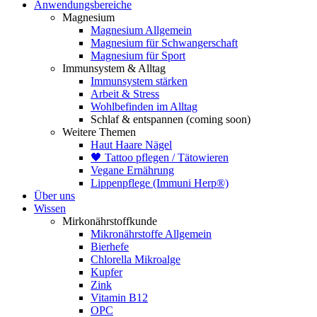
Anwendungsbereiche
Magnesium
Magnesium Allgemein
Magnesium für Schwangerschaft
Magnesium für Sport
Immunsystem & Alltag
Immunsystem stärken
Arbeit & Stress
Wohlbefinden im Alltag
Schlaf & entspannen (coming soon)
Weitere Themen
Haut Haare Nägel
🖤 Tattoo pflegen / Tätowieren
Vegane Ernährung
Lippenpflege (Immuni Herp®)
Über uns
Wissen
Mirkonährstoffkunde
Mikronährstoffe Allgemein
Bierhefe
Chlorella Mikroalge
Kupfer
Zink
Vitamin B12
OPC