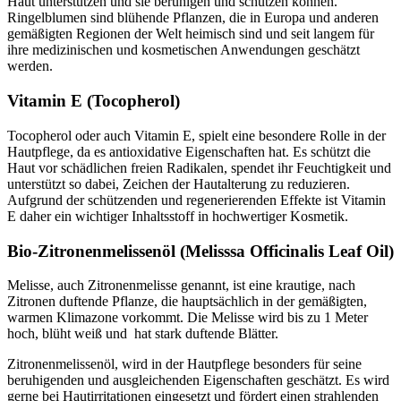
Haut unterstützen und sie beruhigen und schützen können.
Ringelblumen sind blühende Pflanzen, die in Europa und anderen
gemäßigten Regionen der Welt heimisch sind und seit langem für
ihre medizinischen und kosmetischen Anwendungen geschätzt
werden.
Vitamin E (Tocopherol)
Tocopherol oder auch Vitamin E, spielt eine besondere Rolle in der
Hautpflege, da es antioxidative Eigenschaften hat. Es schützt die
Haut vor schädlichen freien Radikalen, spendet ihr Feuchtigkeit und
unterstützt so dabei, Zeichen der Hautalterung zu reduzieren.
Aufgrund der schützenden und regenerierenden Effekte ist Vitamin
E daher ein wichtiger Inhaltsstoff in hochwertiger Kosmetik.
Bio-Zitronenmelissenöl (Melisssa Officinalis Leaf Oil)
Melisse, auch Zitronenmelisse genannt, ist eine krautige, nach
Zitronen duftende Pflanze, die hauptsächlich in der gemäßigten,
warmen Klimazone vorkommt. Die Melisse wird bis zu 1 Meter
hoch, blüht weiß und hat stark duftende Blätter.
Zitronenmelissenöl, wird in der Hautpflege besonders für seine
beruhigenden und ausgleichenden Eigenschaften geschätzt. Es wird
gerne bei Hautirritationen eingesetzt und fördert einen strahlenden