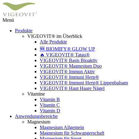
Menü
Produkte
VIGEOVIT® im Überblick
Alle Produkte
🆕 BIOMIFY® GLOW UP
🔥 VIGEOVIT® Tatau®
VIGEOVIT® Basis Bioaktiv
VIGEOVIT® Magnesium Duo
VIGEOVIT® Immun Aktiv
VIGEOVIT® Immuni Herp®
VIGEOVIT® Immuni Herp® Lippenbalsam
VIGEOVIT® Haut Haare Nägel
Vitamine
Vitamin B
Vitamin C
Vitamin D
Anwendungsbereiche
Magnesium
Magnesium Allgemein
Magnesium für Schwangerschaft
Magnesium für Sport