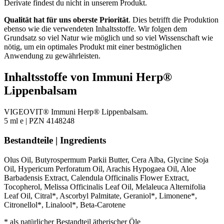
Derivate findest du nicht in unserem Produkt.
Qualität hat für uns oberste Priorität
. Dies betrifft die Produktion
ebenso wie die verwendeten Inhaltsstoffe. Wir folgen dem
Grundsatz so viel Natur wie möglich und so viel Wissenschaft wie
nötig, um ein optimales Produkt mit einer bestmöglichen
Anwendung zu gewährleisten.
Inhaltsstoffe von Immuni Herp®
Lippenbalsam
VIGEOVIT® Immuni Herp® Lippenbalsam.
5 ml e | PZN 4148248
Bestandteile | Ingredients
Olus Oil, Butyrospermum Parkii Butter, Cera Alba, Glycine Soja
Oil, Hypericum Perforatum Oil, Arachis Hypogaea Oil, Aloe
Barbadensis Extract, Calendula Officinalis Flower Extract,
Tocopherol, Melissa Officinalis Leaf Oil, Melaleuca Alternifolia
Leaf Oil, Citral*, Ascorbyl Palmitate, Geraniol*, Limonene*,
Citronellol*, Linalool*, Beta-Carotene
* als natürlicher Bestandteil ätherischer Öle