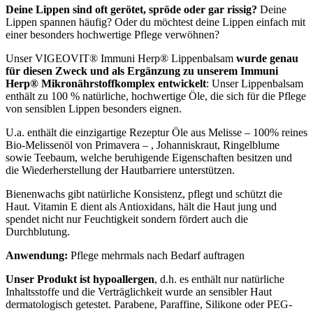
Deine Lippen sind oft gerötet, spröde oder gar rissig?
Deine
Lippen spannen häufig? Oder du möchtest deine Lippen einfach mit
einer besonders hochwertige Pflege verwöhnen?
Unser VIGEOVIT® Immuni Herp® Lippenbalsam
wurde genau
für diesen Zweck und als Ergänzung zu unserem Immuni
Herp® Mikronährstoff­komplex entwickelt
: Unser Lippenbalsam
enthält zu 100 % natürliche, hochwertige Öle, die sich für die Pflege
von sensiblen Lippen besonders eignen.
U.a. enthält die einzigartige Rezeptur Öle aus Melisse – 100% reines
Bio-Melissenöl von Primavera – , Johanniskraut, Ringelblume
sowie Teebaum, welche beruhigende Eigenschaften besitzen und
die Wiederherstellung der Hautbarriere unterstützen.
Bienenwachs gibt natürliche Konsistenz, pflegt und schützt die
Haut. Vitamin E dient als Antioxidans, hält die Haut jung und
spendet nicht nur Feuchtigkeit sondern fördert auch die
Durchblutung.
Anwendung:
Pflege mehrmals nach Bedarf auftragen
Unser Produkt ist hypoallergen
, d.h. es enthält nur natürliche
Inhaltsstoffe und die Verträglichkeit wurde an sensibler Haut
dermatologisch getestet. Parabene, Paraffine, Silikone oder PEG-