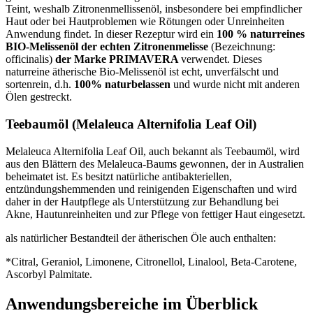
Teint, weshalb Zitronenmellissenöl, insbesondere bei empfindlicher
Haut oder bei Hautproblemen wie Rötungen oder Unreinheiten
Anwendung findet. In dieser Rezeptur wird ein
100 % naturreines
BIO-Melissenöl der echten Zitronenmelisse
(Bezeichnung:
officinalis)
der Marke PRIMAVERA
verwendet. Dieses
naturreine ätherische Bio-Melissenöl ist echt, unverfälscht und
sortenrein, d.h.
100% naturbelassen
und wurde nicht mit anderen
Ölen gestreckt.
Teebaumöl (Melaleuca Alternifolia Leaf Oil)
Melaleuca Alternifolia Leaf Oil, auch bekannt als Teebaumöl, wird
aus den Blättern des Melaleuca-Baums gewonnen, der in Australien
beheimatet ist. Es besitzt natürliche antibakteriellen,
entzündungshemmenden und reinigenden Eigenschaften und wird
daher in der Hautpflege als Unterstützung zur Behandlung bei
Akne, Hautunreinheiten und zur Pflege von fettiger Haut eingesetzt.
als natürlicher Bestandteil der ätherischen Öle auch enthalten:
*Citral, Geraniol, Limonene, Citronellol, Linalool, Beta-Carotene,
Ascorbyl Palmitate.
Anwendungsbereiche im Überblick