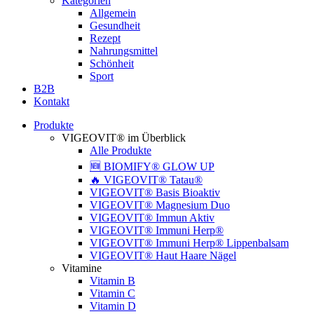
Kategorien
Allgemein
Gesundheit
Rezept
Nahrungsmittel
Schönheit
Sport
B2B
Kontakt
Produkte
VIGEOVIT® im Überblick
Alle Produkte
🆕 BIOMIFY® GLOW UP
🔥 VIGEOVIT® Tatau®
VIGEOVIT® Basis Bioaktiv
VIGEOVIT® Magnesium Duo
VIGEOVIT® Immun Aktiv
VIGEOVIT® Immuni Herp®
VIGEOVIT® Immuni Herp® Lippenbalsam
VIGEOVIT® Haut Haare Nägel
Vitamine
Vitamin B
Vitamin C
Vitamin D