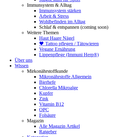
Immunsystem & Alltag
Immunsystem stärken
Arbeit & Stress
Wohlbefinden im Alltag
Schlaf & entspannen (coming soon)
Weitere Themen
Haut Haare Nägel
🖤 Tattoo pflegen / Tätowieren
Vegane Ernährung
Lippenpflege (Immuni Herp®)
Über uns
Wissen
Mirkonährstoffkunde
Mikronährstoffe Allgemein
Bierhefe
Chlorella Mikroalge
Kupfer
Zink
Vitamin B12
OPC
Folsäure
Magazin
Alle Magazin Artikel
Ratgeber