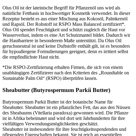
Olus Oil ist der lateinische Begriff für Pflanzenöl uns wird als
natürliche Fettbasis in hochwertiger Kosmetik verwendet. In dieser
Rezeptur besteht es aus einer Mischung aus Kokosöl, Palmkernöl
und Rapsöl. Der Rohstoff ist RSPO Mass Balanced zertifiziert*.
Olus Oil spendet Feuchtigkeit und schützt zugleich die Haut vor
Wasserverlust, indem es eine Art Schutzmantel bildet. Dadurch wir
die Hautbarriere in besonderem Maße unterstützt. Da Olus Oil
geruchsneutral ist und keine Duftstoffe enthält gilt, ist es besonders
für hypoallergene Formulierungen geeignet, denn es irritiert selbst
die empfindlichste Haut nicht.
*
Die RSPO-Zertifizierung erhalten Firmen, die sich von einem
unabhängigen Zertifizierer nach den Kriterien des „Roundtable on
Sustainable Palm Oil“ (RSPO) überprüfen lassen.
Sheabutter (Butyrospermum Parkii Butter)
Butyrospermum Parkii Butter ist der botanische Name für
Sheabutter. Sheabutter ist ein pflanzliches Fett, das aus den Nüssen
des Sheabaums (Vitellaria paradoxa) gewonnen wird. Die Pflanze
ist in Afrika beheimatet und wird dort seit Jahrhunderten für ihre
vielfältigen Verwendungsmöglichkeiten geschätzt.
Sheabutter ist insbesondere für ihre feuchtigkeitsspendenden und
pflegenden Eigenschaften bekannt. Sie ist reich an essentiellen