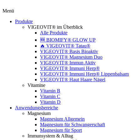
Menü
Produkte
VIGEOVIT® im Überblick
Alle Produkte
🆕 BIOMIFY® GLOW UP
🔥 VIGEOVIT® Tatau®
VIGEOVIT® Basis Bioaktiv
VIGEOVIT® Magnesium Duo
VIGEOVIT® Immun Aktiv
VIGEOVIT® Immuni Herp®
VIGEOVIT® Immuni Herp® Lippenbalsam
VIGEOVIT® Haut Haare Nägel
Vitamine
Vitamin B
Vitamin C
Vitamin D
Anwendungsbereiche
Magnesium
Magnesium Allgemein
Magnesium für Schwangerschaft
Magnesium für Sport
Immunsystem & Alltag