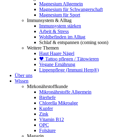
Magnesium Allgemein
Magnesium für Schwangerschaft
Magnesium für Sport
Immunsystem & Alltag
Immunsystem stärken
Arbeit & Stress
Wohlbefinden im Alltag
Schlaf & entspannen (coming soon)
Weitere Themen
Haut Haare Nägel
🖤 Tattoo pflegen / Tätowieren
Vegane Ernährung
Lippenpflege (Immuni Herp®)
Über uns
Wissen
Mirkonährstoffkunde
Mikronährstoffe Allgemein
Bierhefe
Chlorella Mikroalge
Kupfer
Zink
Vitamin B12
OPC
Folsäure
Magazin