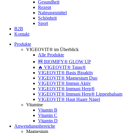
Gesundheit
Rezept
Nahrungsmittel
Schönheit
Sport
B2B
Kontakt
Produkte
VIGEOVIT® im Überblick
Alle Produkte
🆕 BIOMIFY® GLOW UP
🔥 VIGEOVIT® Tatau®
VIGEOVIT® Basis Bioaktiv
VIGEOVIT® Magnesium Duo
VIGEOVIT® Immun Aktiv
VIGEOVIT® Immuni Herp®
VIGEOVIT® Immuni Herp® Lippenbalsam
VIGEOVIT® Haut Haare Nägel
Vitamine
Vitamin B
Vitamin C
Vitamin D
Anwendungsbereiche
Magnesium