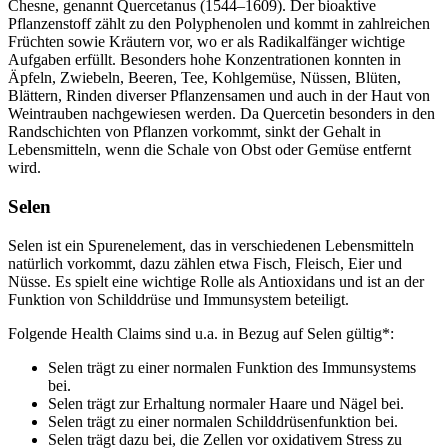
Chesne, genannt Quercetanus (1544–1609). Der bioaktive
Pflanzenstoff zählt zu den Polyphenolen und kommt in zahlreichen
Früchten sowie Kräutern vor, wo er als Radikalfänger wichtige
Aufgaben erfüllt. Besonders hohe Konzentrationen konnten in
Äpfeln, Zwiebeln, Beeren, Tee, Kohlgemüse, Nüssen, Blüten,
Blättern, Rinden diverser Pflanzensamen und auch in der Haut von
Weintrauben nachgewiesen werden. Da Quercetin besonders in den
Randschichten von Pflanzen vorkommt, sinkt der Gehalt in
Lebensmitteln, wenn die Schale von Obst oder Gemüse entfernt
wird.
Selen
Selen ist ein Spurenelement, das in verschiedenen Lebensmitteln
natürlich vorkommt, dazu zählen etwa Fisch, Fleisch, Eier und
Nüsse. Es spielt eine wichtige Rolle als Antioxidans und ist an der
Funktion von Schilddrüse und Immunsystem beteiligt.
Folgende Health Claims sind u.a. in Bezug auf Selen gültig*:
Selen trägt zu einer normalen Funktion des Immunsystems
bei.
Selen trägt zur Erhaltung normaler Haare und Nägel bei.
Selen trägt zu einer normalen Schilddrüsenfunktion bei.
Selen trägt dazu bei, die Zellen vor oxidativem Stress zu