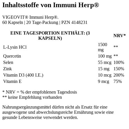
Inhaltsstoffe von Immuni Herp®
VIGEOVIT® Immuni Herp®.
60 Kapseln | 20 Tage-Packung | PZN 4148231
EINE TAGESPORTION ENTHÄLT: (3
NRV*
KAPSELN)
1500
L-Lysin HCl
**
mg
Quercetin
100 mg
**
Selen
55 mcg
100%
Zink
15 mg
150%
Vitamin D3 (400 I.E.)
10 mcg
200%
Vitamin E
9 mcg
75%
* NRV = % der empfohlenen Tagesdosis
** keine Empfehlung vorhanden
Nahrungsergänzungsmittel dürfen nicht als Ersatz für eine
ausgewogene und abwechslungsreiche Ernährung sowie eine
gesunde Lebensweise verwendet werden.