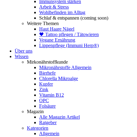
Immunsystem stärken
Arbeit & Stress
Wohlbefinden im Alltag
Schlaf & entspannen (coming soon)
Weitere Themen
Haut Haare Nägel
🖤 Tattoo pflegen / Tätowieren
Vegane Ernährung
Lippenpflege (Immuni Herp®)
Über uns
Wissen
Mirkonährstoffkunde
Mikronährstoffe Allgemein
Bierhefe
Chlorella Mikroalge
Kupfer
Zink
Vitamin B12
OPC
Folsäure
Magazin
Alle Magazin Artikel
Ratgeber
Kategorien
Allgemein