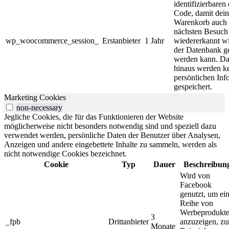
identifizierbaren
Code, damit dein
Warenkorb auch
nächsten Besuch
wp_woocommerce_session_
Erstanbieter
1 Jahr
wiedererkannt w
der Datenbank g
werden kann. Da
hinaus werden k
persönlichen Inf
gespeichert.
Marketing Cookies
non-necessary
Jegliche Cookies, die für das Funktionieren der Website
möglicherweise nicht besonders notwendig sind und speziell dazu
verwendet werden, persönliche Daten der Benutzer über Analysen,
Anzeigen und andere eingebettete Inhalte zu sammeln, werden als
nicht notwendige Cookies bezeichnet.
Cookie
Typ
Dauer
Beschreibun
Wird von
Facebook
genutzt, um ei
Reihe von
Werbeprodukt
3
_fpb
Drittanbieter
anzuzeigen, z
Monate