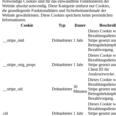
Notwendige Cookies sind für das einwandfreie Funktionieren der
Website absolut notwendig. Diese Kategorie umfasst nur Cookies,
die grundlegende Funktionalitäten und Sicherheitsmerkmale der
Website gewährleisten. Diese Cookies speichern keine persönlichen
Informationen.
Cookie
Typ
Dauer
Beschrei
Dieses Cookie w
Bezahlungsdienst
__stripe_mid
Drittanbieter
1 Jahr
Stripe gesetzt un
Betrugsbekämpf
Bezahlvorgang.
Dieses Cookie w
Bezahlungsdienst
__stripe_orig_props
Drittanbieter
1 Jahr
Stripe gesetzt und
Client ID für
Analysezwecke.
Dieses Cookie w
Bezahlungsdienst
30
__stripe_sid
Drittanbieter
Stripe gesetzt un
Minuten
Betrugsbekämpf
Bezahlvorgang.
Dieses Cookie w
Bezahlungsdienst
cid
Drittanbieter
1 Jahr
Stripe gesetzt und