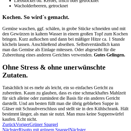
Liebstöckel od. Kerbel, frisch oder getrocknet
Wacholderbeeren, getrocknet
Kochen. So wird´s gemacht.
Gemüse waschen, ggf. schälen, in grobe Stücke schneiden und mit
den Gewürzen in kaltem Wasser in einem großen Topf zum Kochen
bringen. Kurz aufkochen und dann bei mäßiger Hitze ca. 1 Stunde
köcheln lassen. Anschließend abseihen. Selbstverständlich kann
man das Gemüse als Einlage mitessen. Oder abgeseiht für die
Zubereitung eines anderen Gerichtes verwenden.
Gutes Gelingen.
Ohne Stress & ohne unerwünschte
Zutaten.
Tatsächlich ist es mehr als leicht, ein so einfaches Gericht zu
zubereiten. Kaum zu glauben, dass es eine schmackhaftes Mahlzeit
für sich alleine oder zumindest die Basis für ein anderes Gericht
darstellt. Und am besten füllt man die übrig geblieben Suppe in
Gläser mit Schraubverschluss und stellt sie in den Kühlschrank. Hält
bestimmt länger, als man sie nutzt. Man muss keine Suppenwürfel
kaufen. Echt nicht.
Zurück
Voriger
Grüner Spargel
Nächster
Risotto mit grünem Spargel
Nächster