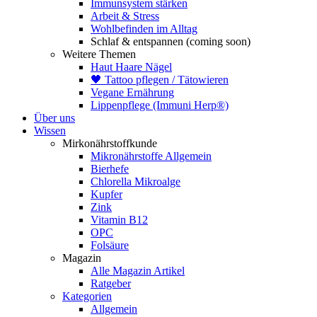
Immunsystem stärken
Arbeit & Stress
Wohlbefinden im Alltag
Schlaf & entspannen (coming soon)
Weitere Themen
Haut Haare Nägel
🖤 Tattoo pflegen / Tätowieren
Vegane Ernährung
Lippenpflege (Immuni Herp®)
Über uns
Wissen
Mirkonährstoffkunde
Mikronährstoffe Allgemein
Bierhefe
Chlorella Mikroalge
Kupfer
Zink
Vitamin B12
OPC
Folsäure
Magazin
Alle Magazin Artikel
Ratgeber
Kategorien
Allgemein