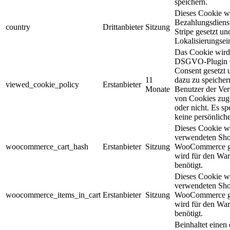
speichern.
Dieses Cookie w
Bezahlungsdienst
country
Drittanbieter
Sitzung
Stripe gesetzt un
Lokalisierungsei
Das Cookie wir
DSGVO-Plugin 
Consent gesetzt 
11
dazu zu speicher
viewed_cookie_policy
Erstanbieter
Monate
Benutzer der V
von Cookies zug
oder nicht. Es sp
keine persönlich
Dieses Cookie w
verwendeten Sh
woocommerce_cart_hash
Erstanbieter
Sitzung
WooCommerce ge
wird für den Wa
benötigt.
Dieses Cookie w
verwendeten Sh
woocommerce_items_in_cart
Erstanbieter
Sitzung
WooCommerce ge
wird für den Wa
benötigt.
Beinhaltet einen 