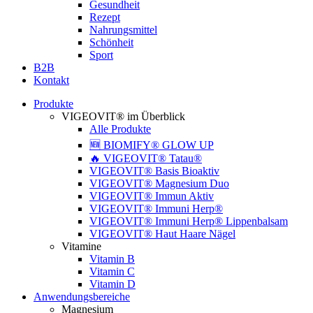
Gesundheit
Rezept
Nahrungsmittel
Schönheit
Sport
B2B
Kontakt
Produkte
VIGEOVIT® im Überblick
Alle Produkte
🆕 BIOMIFY® GLOW UP
🔥 VIGEOVIT® Tatau®
VIGEOVIT® Basis Bioaktiv
VIGEOVIT® Magnesium Duo
VIGEOVIT® Immun Aktiv
VIGEOVIT® Immuni Herp®
VIGEOVIT® Immuni Herp® Lippenbalsam
VIGEOVIT® Haut Haare Nägel
Vitamine
Vitamin B
Vitamin C
Vitamin D
Anwendungsbereiche
Magnesium