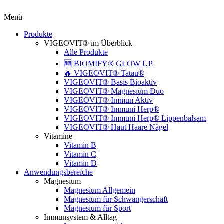
Menü
Produkte
VIGEOVIT® im Überblick
Alle Produkte
🆕 BIOMIFY® GLOW UP
🔥 VIGEOVIT® Tatau®
VIGEOVIT® Basis Bioaktiv
VIGEOVIT® Magnesium Duo
VIGEOVIT® Immun Aktiv
VIGEOVIT® Immuni Herp®
VIGEOVIT® Immuni Herp® Lippenbalsam
VIGEOVIT® Haut Haare Nägel
Vitamine
Vitamin B
Vitamin C
Vitamin D
Anwendungsbereiche
Magnesium
Magnesium Allgemein
Magnesium für Schwangerschaft
Magnesium für Sport
Immunsystem & Alltag