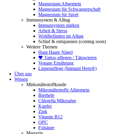
Magnesium Allgemein
Magnesium für Schwangerschaft
Magnesium für Sport
Immunsystem & Alltag
Immunsystem stärken
Arbeit & Stress
Wohlbefinden im Alltag
Schlaf & entspannen (coming soon)
Weitere Themen
Haut Haare Nägel
🖤 Tattoo pflegen / Tätowieren
Vegane Ernährung
Lippenpflege (Immuni Herp®)
Über uns
Wissen
Mirkonährstoffkunde
Mikronährstoffe Allgemein
Bierhefe
Chlorella Mikroalge
Kupfer
Zink
Vitamin B12
OPC
Folsäure
Magazin